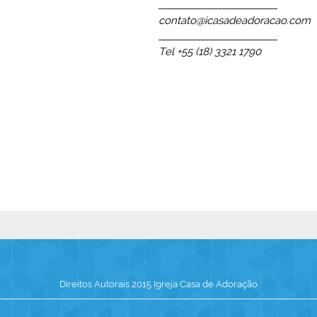
____________________________
contato@icasadeadoracao.com
____________________________
Tel +55 (18) 3321 1790
Direitos Autorais 2015 Igreja Casa de Adoração